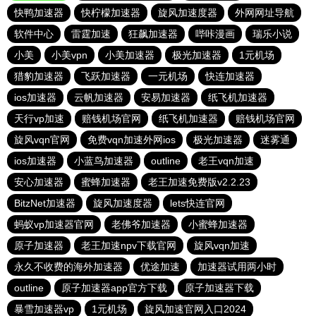
快鸭加速器
快柠檬加速器
旋风加速度器
外网网址导航
软件中心
雷霆加速
狂飙加速器
哔咔漫画
瑞乐小说
小美
小美vpn
小美加速器
极光加速器
1元机场
猎豹加速器
飞跃加速器
一元机场
快连加速器
ios加速器
云帆加速器
安易加速器
纸飞机加速器
天行vp加速
赔钱机场官网
纸飞机加速器
赔钱机场官网
旋风vqn官网
免费vqn加速外网ios
极光加速器
迷雾通
ios加速器
小蓝鸟加速器
outline
老王vqn加速
安心加速器
蜜蜂加速器
老王加速免费版v2.2.23
BitzNet加速器
旋风加速度器
lets快连官网
蚂蚁vp加速器官网
老佛爷加速器
小蜜蜂加速器
原子加速器
老王加速npv下载官网
旋风vqn加速
永久不收费的海外加速器
优途加速
加速器试用两小时
outline
原子加速器app官方下载
原子加速器下载
暴雪加速器vp
1元机场
旋风加速官网入口2024