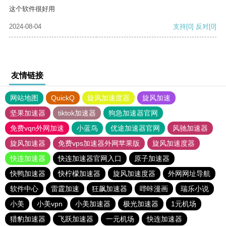
这个软件很好用
2024-08-04
支持
[0]
反对
[0]
友情链接
网站地图
QuickQ
旋风加速度器
旋风加速
坚果加速器
tiktok加速器
狗急加速器官网
免费vqn外网加速
小蓝鸟
优途加速器官网
风驰加速器
旋风加速器
免费vps加速器外网苹果版
旋风加速度器
快连加速器
快连加速器官网入口
原子加速器
快鸭加速器
快柠檬加速器
旋风加速度器
外网网址导航
软件中心
雷霆加速
狂飙加速器
哔咔漫画
瑞乐小说
小美
小美vpn
小美加速器
极光加速器
1元机场
猎豹加速器
飞跃加速器
一元机场
快连加速器