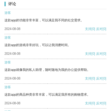
评论
游客
这款app的功能非常丰富，可以满足我不同的社交需求。
2024-08-08
支持
[0]
反对
[0]
游客
这款app的游戏非常好玩，可以让我消磨时间。
2024-08-08
支持
[0]
反对
[0]
游客
这款app就像我的私人助理，随时随地为我的办公提供帮助。
2024-08-08
支持
[0]
反对
[0]
游客
这款app的商品种类非常丰富，可以满足我所有的购物需求。
2024-08-08
支持
[0]
反对
[0]