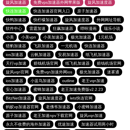
旋风加速器
免费vps加速器外网苹果版
旋风加速度器
快连加速器
快连加速器官网入口
原子加速器
快鸭加速器
快柠檬加速器
旋风加速度器
外网网址导航
软件中心
雷霆加速
狂飙加速器
哔咔漫画
瑞乐小说
小美
小美vpn
小美加速器
极光加速器
1元机场
猎豹加速器
飞跃加速器
一元机场
快连加速器
ios加速器
云帆加速器
安易加速器
纸飞机加速器
天行vp加速
赔钱机场官网
纸飞机加速器
赔钱机场官网
旋风vqn官网
免费vqn加速外网ios
极光加速器
迷雾通
ios加速器
小蓝鸟加速器
outline
老王vqn加速
安心加速器
蜜蜂加速器
老王加速免费版v2.2.23
BitzNet加速器
旋风加速度器
lets快连官网
蚂蚁vp加速器官网
老佛爷加速器
小蜜蜂加速器
原子加速器
老王加速npv下载官网
旋风vqn加速
永久不收费的海外加速器
优途加速
加速器试用两小时