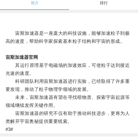
简介
排行
宙斯加速器是一座庞大的科技设施，能够加速粒子到极
高的速度，帮助科学家探索基本粒子结构和宇宙的形成。
宙斯加速器官网
其运行原理基于电磁场的加速效应，可使粒子达到接近
光速的速度。
科研团队利用宙斯加速器进行实验，已经取得了许多重
要发现，推动了粒子物理学领域的发展。
未来，宙斯加速器有望在寻找暗物质、探索宇宙起源等
领域继续发挥关键作用。
宙斯加速器的研究不仅有助于推动科技进步，更将为人
类解开宇宙奥秘提供重要线索。
#3#