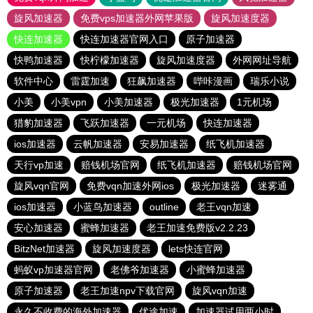
旋风加速器
免费vps加速器外网苹果版
旋风加速度器
快连加速器
快连加速器官网入口
原子加速器
快鸭加速器
快柠檬加速器
旋风加速度器
外网网址导航
软件中心
雷霆加速
狂飙加速器
哔咔漫画
瑞乐小说
小美
小美vpn
小美加速器
极光加速器
1元机场
猎豹加速器
飞跃加速器
一元机场
快连加速器
ios加速器
云帆加速器
安易加速器
纸飞机加速器
天行vp加速
赔钱机场官网
纸飞机加速器
赔钱机场官网
旋风vqn官网
免费vqn加速外网ios
极光加速器
迷雾通
ios加速器
小蓝鸟加速器
outline
老王vqn加速
安心加速器
蜜蜂加速器
老王加速免费版v2.2.23
BitzNet加速器
旋风加速度器
lets快连官网
蚂蚁vp加速器官网
老佛爷加速器
小蜜蜂加速器
原子加速器
老王加速npv下载官网
旋风vqn加速
永久不收费的海外加速器
优途加速
加速器试用两小时