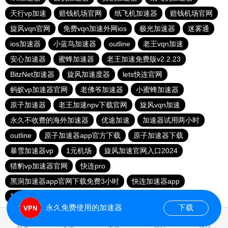
天行vp加速
赔钱机场官网
纸飞机加速器
赔钱机场官网
旋风vqn官网
免费vqn加速外网ios
极光加速器
迷雾通
ios加速器
小蓝鸟加速器
outline
老王vqn加速
安心加速器
蜜蜂加速器
老王加速免费版v2.2.23
BitzNet加速器
旋风加速度器
lets快连官网
蚂蚁vp加速器官网
老佛爷加速器
小蜜蜂加速器
原子加速器
老王加速npv下载官网
旋风vqn加速
永久不收费的海外加速器
优途加速
加速器试用两小时
outline
原子加速器app官方下载
原子加速器下载
暴雪加速器vp
1元机场
旋风加速官网入口2024
猎豹vp加速器官网
快连pro
黑洞加速器app官网下载免费3小时
快连加速器app
加速器旋风
永久免费使用的加速器
下载
0.023507s
首页
安卓
苹果
排行
推荐