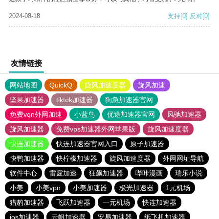
2024-08-18
支持
[0]
反对
[0]
友情链接
网站地图
QuickQ
旋风加速度器
旋风加速
坚果加速器
tiktok加速器
狗急加速器官网
免费vqn外网加速
小蓝鸟
优途加速器官网
风驰加速器
旋风加速器
免费vps加速器外网苹果版
旋风加速度器
快连加速器
快连加速器官网入口
原子加速器
快鸭加速器
快柠檬加速器
旋风加速度器
外网网址导航
软件中心
雷霆加速
狂飙加速器
哔咔漫画
瑞乐小说
小美
小美vpn
小美加速器
极光加速器
1元机场
猎豹加速器
飞跃加速器
一元机场
快连加速器
ios加速器
云帆加速器
安易加速器
纸飞机加速器