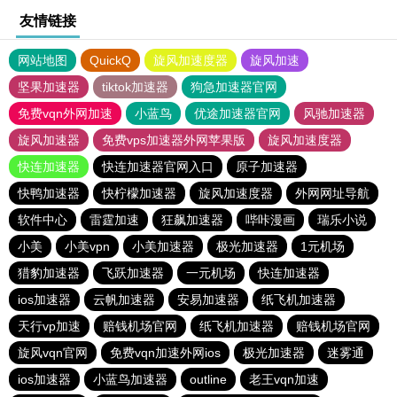
友情链接
网站地图
QuickQ
旋风加速度器
旋风加速
坚果加速器
tiktok加速器
狗急加速器官网
免费vqn外网加速
小蓝鸟
优途加速器官网
风驰加速器
旋风加速器
免费vps加速器外网苹果版
旋风加速度器
快连加速器
快连加速器官网入口
原子加速器
快鸭加速器
快柠檬加速器
旋风加速度器
外网网址导航
软件中心
雷霆加速
狂飙加速器
哔咔漫画
瑞乐小说
小美
小美vpn
小美加速器
极光加速器
1元机场
猎豹加速器
飞跃加速器
一元机场
快连加速器
ios加速器
云帆加速器
安易加速器
纸飞机加速器
天行vp加速
赔钱机场官网
纸飞机加速器
赔钱机场官网
旋风vqn官网
免费vqn加速外网ios
极光加速器
迷雾通
ios加速器
小蓝鸟加速器
outline
老王vqn加速