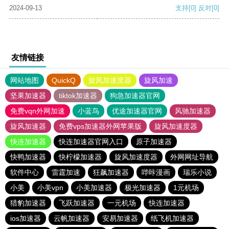
2024-09-13
支持
[0]
反对
[0]
友情链接
网站地图
QuickQ
旋风加速度器
旋风加速
坚果加速器
tiktok加速器
狗急加速器官网
免费vqn外网加速
小蓝鸟
优途加速器官网
风驰加速器
旋风加速器
免费vps加速器外网苹果版
旋风加速度器
快连加速器
快连加速器官网入口
原子加速器
快鸭加速器
快柠檬加速器
旋风加速度器
外网网址导航
软件中心
雷霆加速
狂飙加速器
哔咔漫画
瑞乐小说
小美
小美vpn
小美加速器
极光加速器
1元机场
猎豹加速器
飞跃加速器
一元机场
快连加速器
ios加速器
云帆加速器
安易加速器
纸飞机加速器