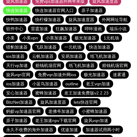
旋风加速器
免费vps加速器外网苹果版
旋风加速度器
快连加速器
快连加速器官网入口
原子加速器
快鸭加速器
快柠檬加速器
旋风加速度器
外网网址导航
软件中心
雷霆加速
狂飙加速器
哔咔漫画
瑞乐小说
小美
小美vpn
小美加速器
极光加速器
1元机场
猎豹加速器
飞跃加速器
一元机场
快连加速器
ios加速器
云帆加速器
安易加速器
纸飞机加速器
天行vp加速
赔钱机场官网
纸飞机加速器
赔钱机场官网
旋风vqn官网
免费vqn加速外网ios
极光加速器
迷雾通
ios加速器
小蓝鸟加速器
outline
老王vqn加速
安心加速器
蜜蜂加速器
老王加速免费版v2.2.23
BitzNet加速器
旋风加速度器
lets快连官网
蚂蚁vp加速器官网
老佛爷加速器
小蜜蜂加速器
原子加速器
老王加速npv下载官网
旋风vqn加速
永久不收费的海外加速器
优途加速
加速器试用两小时